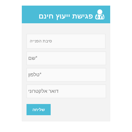
פגישת ייעוץ חינם