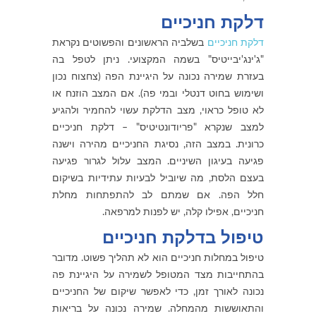
דלקת חניכיים
דלקת חניכיים
בשלביה הראשונים והפשוטים נקראת
"ג'ינג'יבייטיס" בשמה המקצועי. ניתן לטפל בה
בעזרת שמירה נכונה על היגיינת הפה (צחצוח נכון
ושימוש בחוט דנטלי ובמי פה). אם המצב הוזנח או
לא טופל כראוי, מצב הדלקת עשוי להחמיר ולהגיע
למצב שנקרא "פריודונטיטיס" – דלקת חניכיים
כרונית. במצב הזה, נסיגת החניכיים מהירה וישנה
פגיעה בעיגון השיניים. המצב עלול לגרור פגיעה
בעצם הלסת, מה שיוביל לבעיות עתידיות בשיקום
חלל הפה. אם שמתם לב להתפתחות מחלת
חניכיים, אפילו קלה, יש לפנות למרפאה.
טיפול בדלקת חניכיים
טיפול במחלות חניכיים הוא לא תהליך פשוט. מדובר
בהתחייבות מצד המטופל לשמירה על היגיינת פה
נכונה לאורך זמן, כדי לאפשר שיקום של החניכיים
והתאוששות מהמחלה. שמירה נכונה על בריאות