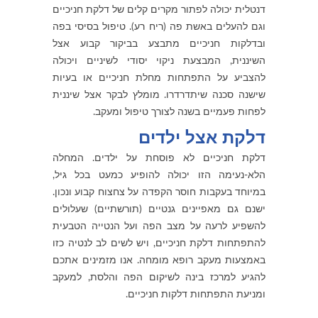
דנטלית יכולה לפתור מקרים קלים של דלקת חניכיים
וגם להעלים באשת פה (ריח רע). טיפול בסיסי בפה
ובדלקות חניכיים מתבצע בביקור קבוע אצל
השיננית, המבצעת ניקוי יסודי לשיניים ויכולה
להצביע על התפתחות מחלת חניכיים או בעיות
שישנה סכנה שיתדרדרו. מומלץ לבקר אצל שיננית
לפחות פעמיים בשנה לצורך טיפול ומעקב.
דלקת אצל ילדים
דלקת חניכיים לא פוסחת על ילדים. המחלה
הלא-נעימה הזו יכולה להופיע כמעט בכל גיל,
במיוחד בעקבות חוסר הקפדה על צחצוח קבוע ונכון.
ישנם גם מאפיינים גנטיים (תורשתיים) שעלולים
להשפיע לרעה על מצב הפה ועל הנטייה הטבעית
להתפתחות דלקת חניכיים, ויש לשים לב לנטיה כזו
באמצעות מעקב רופא מומחה. אנו מזמינים אתכם
להגיע למרכז בינה לשיקום הפה והלסת, למעקב
ומניעת התפתחות דלקות חניכיים.